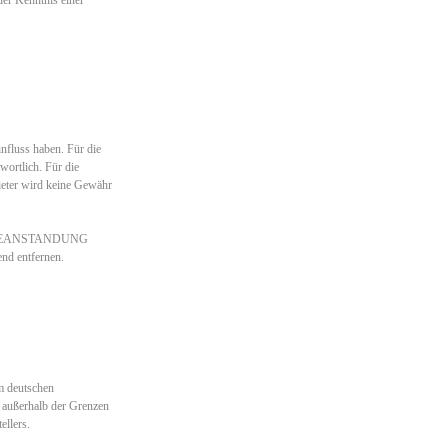
influss haben. Für die
twortlich. Für die
bieter wird keine Gewähr
OHNE BEANSTANDUNG
nd entfernen.
em deutschen
g außerhalb der Grenzen
ellers.