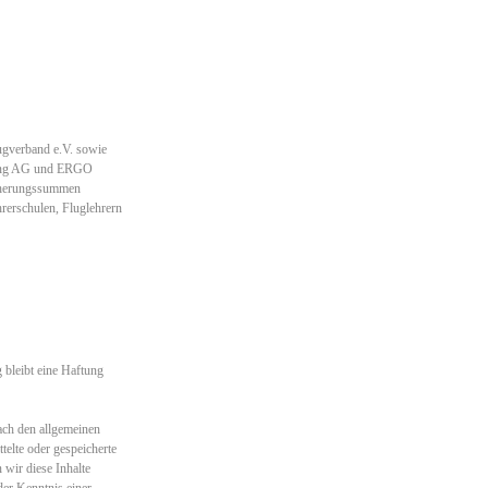
ugverband e.V. sowie
erung AG und ERGO
icherungssummen
rerschulen, Fluglehrern
g bleibt eine Haftung
ach den allgemeinen
telte oder gespeicherte
wir diese Inhalte
er Kenntnis einer