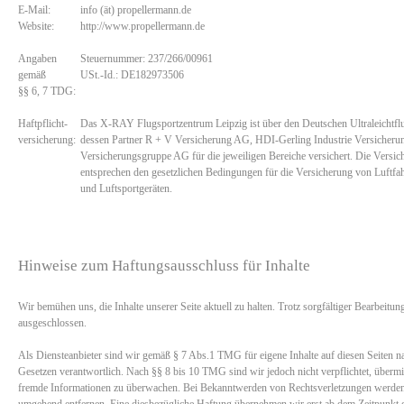
E-Mail:
info (ät) propellermann.de
Website:
http://www.propellermann.de
Angaben
Steuernummer: 237/266/00961
gemäß
USt.-Id.: DE182973506
§§ 6, 7 TDG:
Haftpflicht-
Das X-RAY Flugsportzentrum Leipzig ist über den Deutschen Ultraleichtfl
versicherung:
dessen Partner R + V Versicherung AG, HDI-Gerling Industrie Versich
Versicherungsgruppe AG für die jeweiligen Bereiche versichert. Die Vers
entsprechen den gesetzlichen Bedingungen für die Versicherung von Luftfah
und Luftsportgeräten.
Hinweise zum Haftungsausschluss für Inhalte
Wir bemühen uns, die Inhalte unserer Seite aktuell zu halten. Trotz sorgfältiger Bearbeitun
ausgeschlossen.
Als Diensteanbieter sind wir gemäß § 7 Abs.1 TMG für eigene Inhalte auf diesen Seiten n
Gesetzen verantwortlich. Nach §§ 8 bis 10 TMG sind wir jedoch nicht verpflichtet, übermit
fremde Informationen zu überwachen. Bei Bekanntwerden von Rechtsverletzungen werden 
umgehend entfernen. Eine diesbezügliche Haftung übernehmen wir erst ab dem Zeitpunkt d