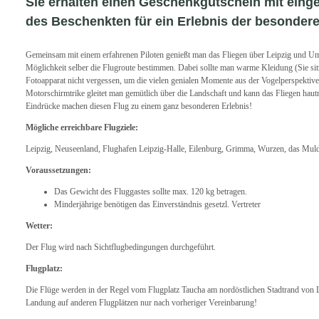
Sie erhalten einen Geschenkgutschein mit ein
des Beschenkten für ein Erlebnis der besondere
Gemeinsam mit einem erfahrenen Piloten genießt man das Fliegen über Leipzig und 
Möglichkeit selber die Flugroute bestimmen. Dabei sollte man warme Kleidung (Sie sit
Fotoapparat nicht vergessen, um die vielen genialen Momente aus der Vogelperspektive
Motorschirmtrike gleitet man gemütlich über die Landschaft und kann das Fliegen hau
Eindrücke machen diesen Flug zu einem ganz besonderen Erlebnis!
Mögliche erreichbare Flugziele:
Leipzig, Neuseenland, Flughafen Leipzig-Halle, Eilenburg, Grimma, Wurzen, das Muld
Voraussetzungen:
Das Gewicht des Fluggastes sollte max. 120 kg betragen.
Minderjährige benötigen das Einverständnis gesetzl. Vertreter
Wetter:
Der Flug wird nach Sichtflugbedingungen durchgeführt.
Flugplatz:
Die Flüge werden in der Regel vom Flugplatz Taucha am nordöstlichen Stadtrand von L
Landung auf anderen Flugplätzen nur nach vorheriger Vereinbarung!