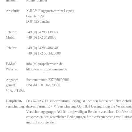
Inhaber:
Ronny Schäfer
Anschrift:
X-RAY Flugsportzentrum Leipzig
Granitstr. 29
D-04425 Taucha
Telefon:
+49 (0) 34298 139695
Mobil:
+49 (0) 172 3428888
Telefax:
+49 (0) 34298 484348
+49 (0) 172 50 3428888
E-Mail:
info (ät) propellermann.de
Website:
http://www.propellermann.de
Angaben
Steuernummer: 237/266/00961
gemäß
USt.-Id.: DE182973506
§§ 6, 7 TDG:
Haftpflicht-
Das X-RAY Flugsportzentrum Leipzig ist über den Deutschen Ultraleichtfl
versicherung:
dessen Partner R + V Versicherung AG, HDI-Gerling Industrie Versich
Versicherungsgruppe AG für die jeweiligen Bereiche versichert. Die Vers
entsprechen den gesetzlichen Bedingungen für die Versicherung von Luftfah
und Luftsportgeräten.