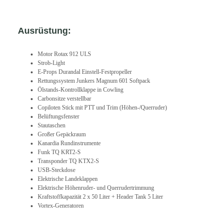
Ausrüstung:
Motor Rotax 912 ULS
Strob-Light
E-Props Durandal Einstell-Festpropeller
Rettungssystem Junkers Magnum 601 Softpack
Ölstands-Kontrollklappe in Cowling
Carbonsitze verstellbar
Copiloten Stick mit PTT und Trim (Höhen-/Querruder)
Belüftungsfenster
Stautaschen
Großer Gepäckraum
Kanardia Rundinstrumente
Funk TQ KRT2-S
Transponder TQ KTX2-S
USB-Steckdose
Elektrische Landeklappen
Elektrische Höhenruder- und Querrudertrimmung
Kraftstoffkapazität 2 x 50 Liter + Header Tank 5 Liter
Vortex-Generatoren