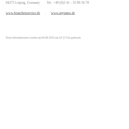
04275 Leipzig, Germany Tel.: +49 (0)3 41 - 35 00 56 70
www.branchenservice.de
www.mypatos.de
•
Diese Informationen wurden am 06.08.2026 um 10:23 Uhr gedruckt.