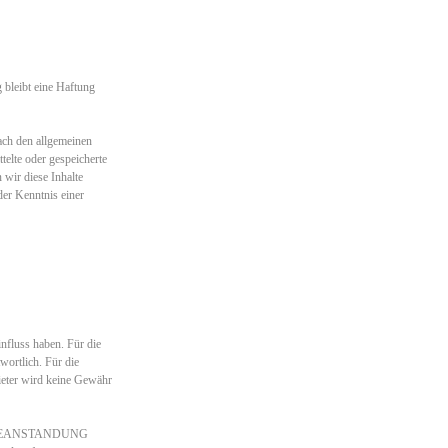
g bleibt eine Haftung
ach den allgemeinen
telte oder gespeicherte
wir diese Inhalte
er Kenntnis einer
influss haben. Für die
twortlich. Für die
bieter wird keine Gewähr
OHNE BEANSTANDUNG