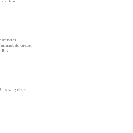
nd entfernen.
em deutschen
g außerhalb der Grenzen
ellers.
n Umsetzung dieses