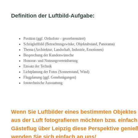
Definition der Luftbild-Aufgabe:
Position (ggf. Orthofoto – georeferenziert)
Schrägluftbild (Betrachtungswinke, Objektabstand, Panorama)
Thema (Architektur, Landschaft, Industrie, Emotionen)
Besprechung der Kundenwünsche
Honorar- und Nutzungsvereinbarung
Einsatz der Technik
Lichtplanung der Fotos (Sonnenstand, Wind)
Flugplanung (ggf. Genehmigungen)
fototechnische Ausstattung
Wenn Sie Luftbilder eines bestimmten Objektes 
aus der Luft fotografieren möchten bzw. einfach
Gästeflug über Leipzig diese Perspektive genie
wenden Sie sich einfach an uns!