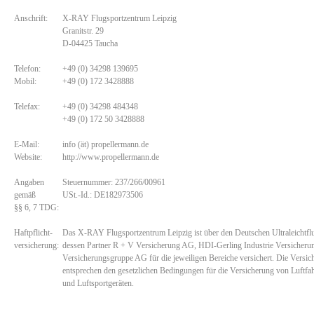
Anschrift:
X-RAY Flugsportzentrum Leipzig
Granitstr. 29
D-04425 Taucha
Telefon:
+49 (0) 34298 139695
Mobil:
+49 (0) 172 3428888
Telefax:
+49 (0) 34298 484348
+49 (0) 172 50 3428888
E-Mail:
info (ät) propellermann.de
Website:
http://www.propellermann.de
Angaben
Steuernummer: 237/266/00961
gemäß
USt.-Id.: DE182973506
§§ 6, 7 TDG:
Haftpflicht-
Das X-RAY Flugsportzentrum Leipzig ist über den Deutschen Ultraleichtfl
versicherung:
dessen Partner R + V Versicherung AG, HDI-Gerling Industrie Versich
Versicherungsgruppe AG für die jeweiligen Bereiche versichert. Die Vers
entsprechen den gesetzlichen Bedingungen für die Versicherung von Luftfah
und Luftsportgeräten.