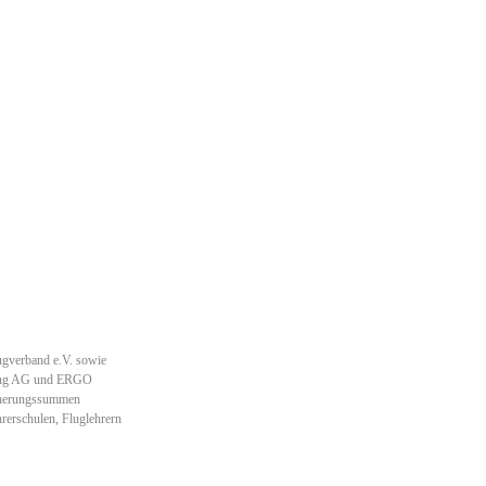
ugverband e.V. sowie
erung AG und ERGO
icherungssummen
rerschulen, Fluglehrern