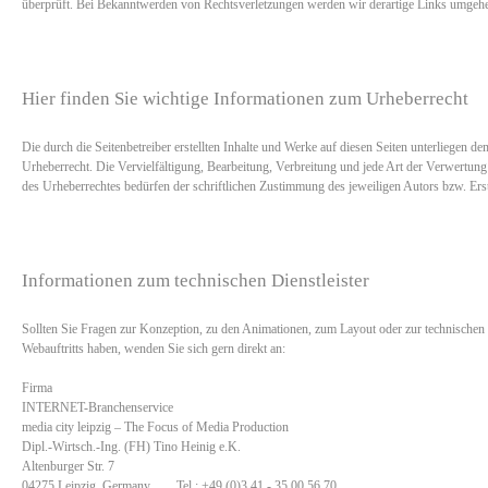
überprüft. Bei Bekanntwerden von Rechtsverletzungen werden wir derartige Links umgehe
Hier finden Sie wichtige Informationen zum Urheberrecht
Die durch die Seitenbetreiber erstellten Inhalte und Werke auf diesen Seiten unterliegen d
Urheberrecht. Die Vervielfältigung, Bearbeitung, Verbreitung und jede Art der Verwertun
des Urheberrechtes bedürfen der schriftlichen Zustimmung des jeweiligen Autors bzw. Erst
Informationen zum technischen Dienstleister
Sollten Sie Fragen zur Konzeption, zu den Animationen, zum Layout oder zur technische
Webauftritts haben, wenden Sie sich gern direkt an:
Firma
INTERNET-Branchenservice
media city leipzig – The Focus of Media Production
Dipl.-Wirtsch.-Ing. (FH) Tino Heinig e.K.
Altenburger Str. 7
04275 Leipzig, Germany Tel.: +49 (0)3 41 - 35 00 56 70