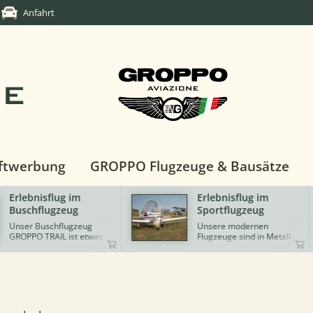
Anfahrt
DE
ftwerbung
GROPPO Flugzeuge & Bausätze
Erlebnisflug im
GROPPO G70-600
Sportflugzeug
Das auf der AERO 2017
neu vorgestellte Modell
Unsere modernen
GROPPO G70-600 vereint
Flugzeuge sind in Metall-,
Bewährtes und
Faserverbund- bzw. Rohr-
Neuentwickeltes aus dem
Tuch-Bauweise gefertigt
Haus von Ing. Nando
und verfügen über eine
Groppo! Die
leistungsstarke
Musterzulassung für LTF-
Motorisierung.
UL2019 600 kg wurde für
die GROPPO G7