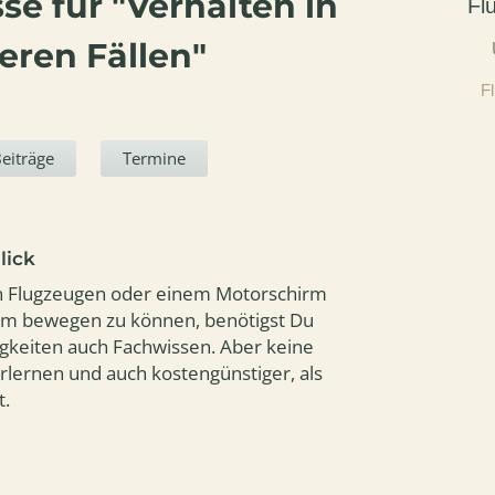
se für "Verhalten in
Fl
gee
 den Himmel.
ich a
ren Fällen"
F
eiträge
Termine
lick
en Flugzeugen oder einem Motorschirm
aum bewegen zu können, benötigst Du
igkeiten auch Fachwissen. Aber keine
 erlernen und auch kostengünstiger, als
.