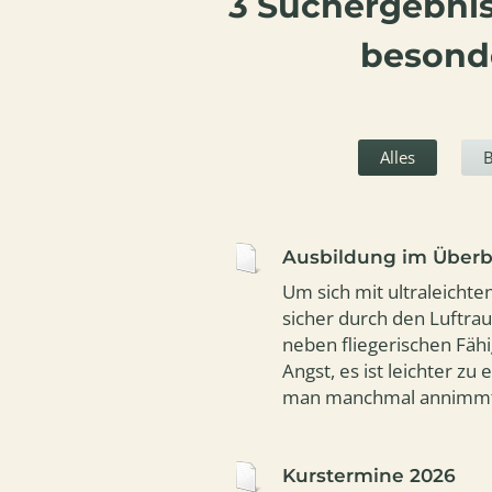
3 Suchergebnis
Steigrate in
Freuen Sie s
besonde
Alles
Alles
B
Ausbildung im Überb
Um sich mit ultraleicht
sicher durch den Luftr
neben fliegerischen Fäh
Angst, es ist leichter zu
man manchmal annimmt
Kurstermine 2026