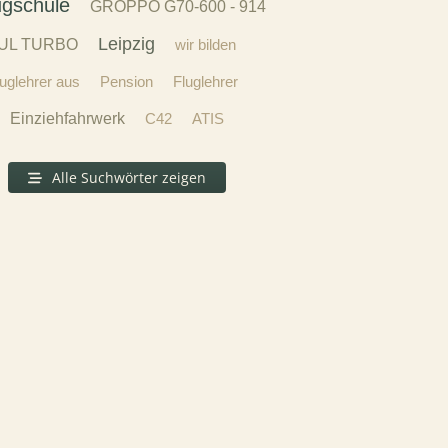
ugschule
GROPPO G70-600 - 914
Leipzig
UL TURBO
wir bilden
luglehrer aus
Pension
Fluglehrer
Einziehfahrwerk
C42
ATIS
Alle Suchwörter zeigen