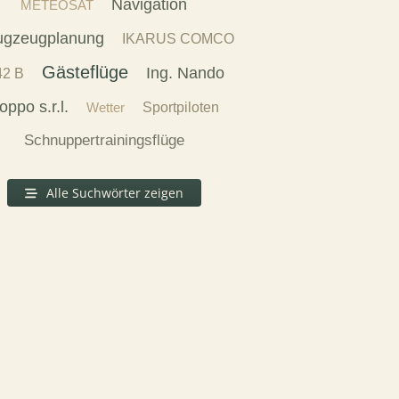
Navigation
METEOSAT
ugzeugplanung
IKARUS COMCO
Gästeflüge
Ing. Nando
2 B
oppo s.r.l.
Wetter
Sportpiloten
Schnuppertrainingsflüge
Alle Suchwörter zeigen