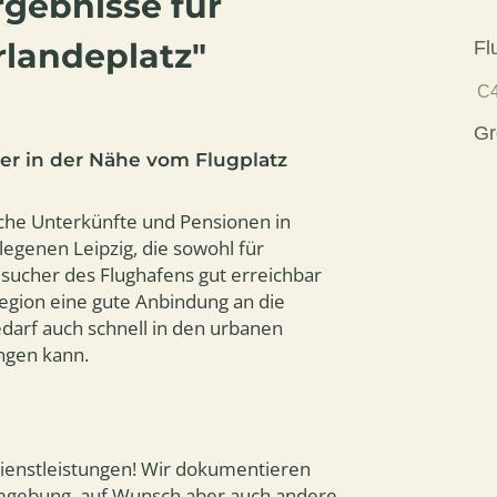
gebnisse für
gee
Steigrate in den Himmel.
Freuen Sie sich a
landeplatz"
Fl
C4
Gr
r in der Nähe vom Flugplatz
che Unterkünfte und Pensionen in
egenen Leipzig, die sowohl für
esucher des Flughafens gut erreichbar
Region eine gute Anbindung an die
darf auch schnell in den urbanen
ngen kann.
-Dienstleistungen! Wir dokumentieren
Umgebung, auf Wunsch aber auch andere