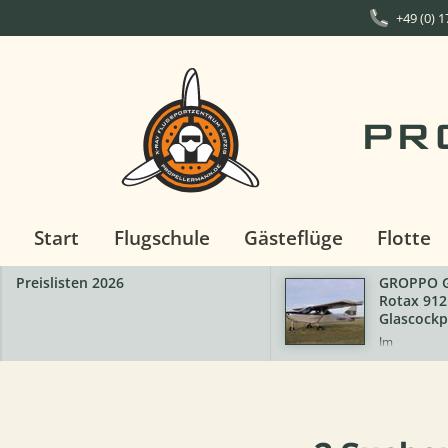
+49 (0) 
PR
Start
Flugschule
Gästeflüge
Flotte
GROPPO G70-600
Rotax 912 ULS
Glascockpit
Im
Kundenauftrag:GROPPO
G70-600 Rotax 912
ULSMTOW: 600
kgBaujahr:
2023Flugstunden: 480VB
110.000,00 €