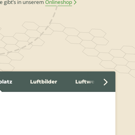
e gibt’s in unserem
Onlineshop
platz
Luftbilder
Luftwerbung
G