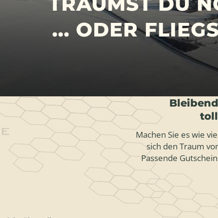
TRÄUMST DU NO
... ODER FLIE
Bleibend
tol
Machen Sie es wie vie
sich den Traum vom
Passende Gutschein