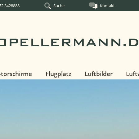
172 3428888
Suche
Kontakt
OPELLERMANN.
torschirme
Flugplatz
Luftbilder
Luf