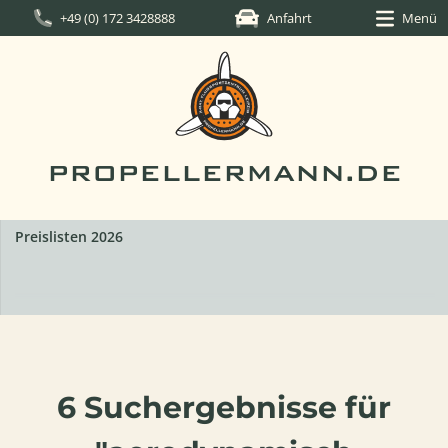
+49 (0) 172 3428888
Anfahrt
Menü
PROPELLERMANN.DE
GROPPO G70-600
Im Kundenauftrag:
600 kgBaujahr: 202
6 Suchergebnisse für