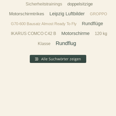
doppelsitzige
Sicherheitstrainings
Leipzig Luftbilder
Motorschirmtrikes
GROPPO
Rundflüge
G70-600 Bausatz Almost Ready To Fly
Motorschirme
IKARUS COMCO C42 B
120 kg
Rundflug
Klasse
Alle Suchwörter zeigen