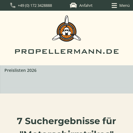
+49 (0) 172 3428888
Anfahrt
Menü
PROPELLERMANN.DE
GROPPO G70-600 Rotax 912 ULS Glascockpit
Im Kundenauftrag:GROPPO G70-600 Rotax 912 ULSM
600 kgBaujahr: 2023Flugstunden: 480VB 110.000,00 €
7 Suchergebnisse für