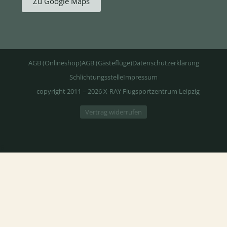
Zu Google Maps
AGB (Onlineshop)
AGB (Gästeflüge)
Datenschutzerklärung
Schlichtungsstelle
Impressum
copyright 2011 – 2026 X-RAY Flugsportzentrum Leipzig
Vertrag widerrufen
6