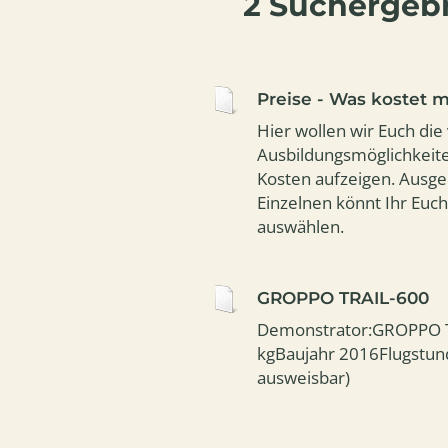
2 Suchergebn
Steigrate 
Freuen Sie
Preise - Was kostet 
Hier wollen wir Euch di
Ausbildungsmöglichkeite
Kosten aufzeigen. Ausg
Einzelnen könnt Ihr Euc
auswählen.
GROPPO TRAIL-600
Demonstrator:GROPPO 
kgBaujahr 2016Flugstun
ausweisbar)