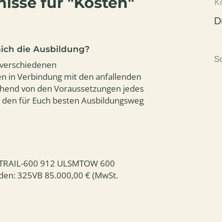
isse für "Kosten"
K
gee
in den Himmel.
 sich a
D
mich die Ausbildung?
Sc
e verschiedenen
n in Verbindung mit den anfallenden
ehend von den Voraussetzungen jedes
h den für Euch besten Ausbildungsweg
TRAIL-600 912 ULSMTOW 600
den: 325VB 85.000,00 € (MwSt.