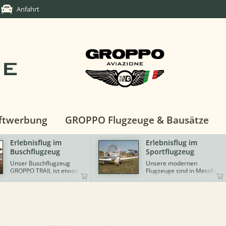
Anfahrt
DE
ftwerbung
GROPPO Flugzeuge & Bausätze
Erlebnisflug im
GROPPO G70-600
Sportflugzeug
Das auf der AERO 2017
neu vorgestellte Modell
Unsere modernen
GROPPO G70-600 vereint
Flugzeuge sind in Metall-,
Bewährtes und
Faserverbund- bzw. Rohr-
Neuentwickeltes aus dem
Tuch-Bauweise gefertigt
Haus von Ing. Nando
und verfügen über eine
Groppo! Die
leistungsstarke
Musterzulassung für LTF-
Motorisierung.
UL2019 600 kg wurde für
die GROPPO G7