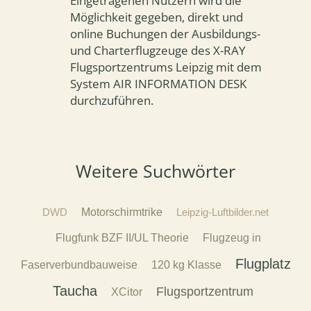
Eingetragenen Nutzern wird die
Möglichkeit gegeben, direkt und
online Buchungen der Ausbildungs-
und Charterflugzeuge des X-RAY
Flugsportzentrums Leipzig mit dem
System AIR INFORMATION DESK
durchzuführen.
Weitere Suchwörter
DWD
Motorschirmtrike
Leipzig-Luftbilder.net
Flugfunk BZF II/UL Theorie
Flugzeug in
Flugplatz
Faserverbundbauweise
120 kg Klasse
Taucha
Flugsportzentrum
XCitor