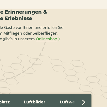
e Erinnerungen &
le Erlebnisse
le Gäste vor Ihnen und erfüllen Sie
 Mitfliegen oder Selberfliegen.
e gibt’s in unserem
Onlineshop
platz
Luftbilder
Luftwerbung
G