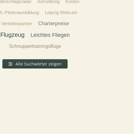
derschlagsradar
Anmeldung
Kosten
e
UL-Pilotenausbildung
Leipzig Webcam
Charterpreise
Vertriebspartner
Flugzeug
Leichtes Fliegen
Schnuppertrainingsflüge
Alle Suchwörter zeigen