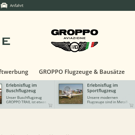
Anfahrt
DE
ftwerbung
GROPPO Flugzeuge & Bausätze
lebnisflug im
Erlebnisflug im
schflugzeug
Sportflugzeug
ser Buschflugzeug
Unsere modernen
OPPO TRAIL ist etwas
Flugzeuge sind in Metall-,
 Naturliebhaber! Als
Faserverbund- bzw. Rohr-
ndemsitzer mit
Tuch-Bauweise gefertigt
ornradfahrwerk ist die
und verfügen über eine
AIL auch für
leistungsstarke
befestigte Start- und
Motorisierung.
ndeplätze sowie kurze
art- und Landestrecken