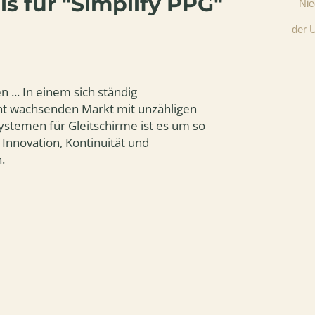
s für "Simplify PPG"
Nie
ge
Steigrate in den Himmel.
Freuen Sie sich a
der 
... In einem sich ständig
nt wachsenden Markt mit unzähligen
ystemen für Gleitschirme ist es um so
, Innovation, Kontinuität und
.