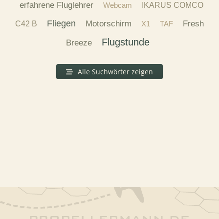
erfahrene Fluglehrer
Webcam
IKARUS COMCO
Fliegen
Motorschirm
Fresh
C42 B
X1
TAF
Flugstunde
Breeze
Alle Suchwörter zeigen