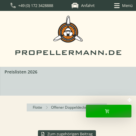
+49 (0) 172 3428888
Anfahrt
Menü
PROPELLERMANN.DE
Preislisten 2026
Flotte
Offener Doppeldecker Kiebitz
Zum zugehörigen Beitrag