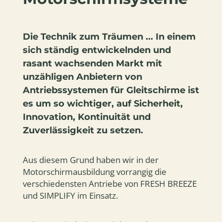
leistungsstarke
ULSMTOW:
Spornradfahrwerk
Triebwerk
600
ist
bringt
kgBaujahr:
die
mit
2023Flugstunden:
TRAIL
seinen
480VB
Die Technik zum Träumen ... In einem
auch
67
110.000,00
für
PS
sich ständig entwickelnden und
€
unbefestigte
auch
Start-
schwere
rasant wachsenden Markt mit
und
Piloten
Landeplätze
unzähligen Anbietern von
und
sowie
Gäste
kurze
Antriebssystemen für Gleitschirme ist
mit
Start-
einer
es um so wichtiger, auf Sicherheit,
und
ausgezeichneten
Landestrecken
Steigrate
Innovation, Kontinuität und
gee
in
den
Zuverlässigkeit zu setzen.
Himmel.
Freuen
Sie
sich
Aus diesem Grund haben wir in der
a
Motorschirmausbildung vorrangig die
verschiedensten Antriebe von FRESH BREEZE
und SIMPLIFY im Einsatz.