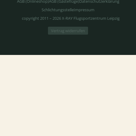
AGB (Onlineshop)
AGB (Gästeflüge)
Datenschutzerklärung
Schlichtungsstelle
Impressum
copyright 2011 – 2026 X-RAY Flugsportzentrum Leipzig
Vertrag widerrufen
6