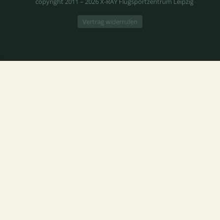
copyright 2011 – 2026 X-RAY Flugsportzentrum Leipzig
Vertrag widerrufen
6